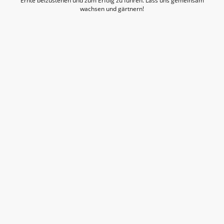
Ernte beizustehen und zum Erfolg zu führen. Lass uns gemeinsam
wachsen und gärtnern!