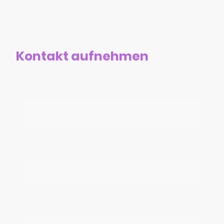
Kontakt aufnehmen
Name
*
E-Mail (für unsere Antwort)
*
Telefonnummer für Rückrufe (optional)