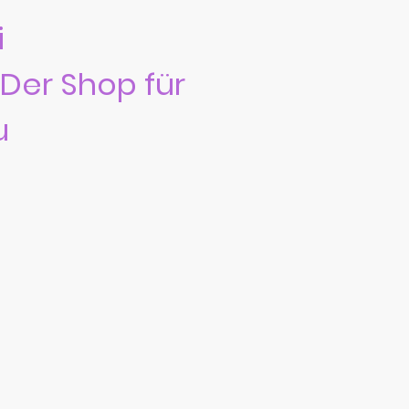
i
Der Shop für
u