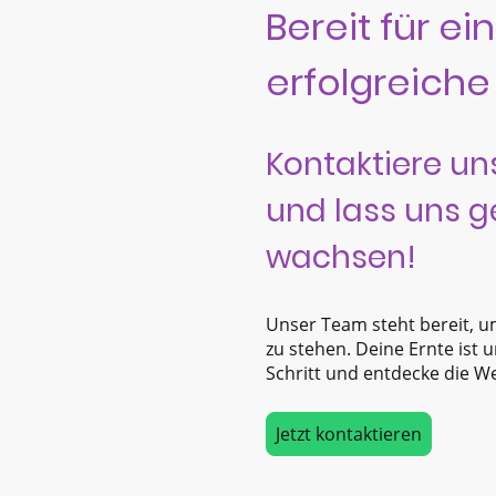
Bereit für ei
erfolgreiche
Kontaktiere un
und lass uns 
wachsen!
Unser Team steht bereit, um
zu stehen. Deine Ernte ist 
Schritt und entdecke die W
Jetzt kontaktieren