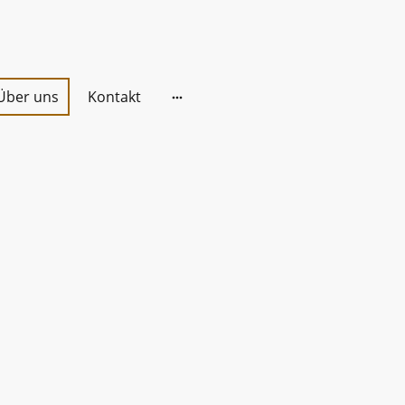
Über uns
Kontakt